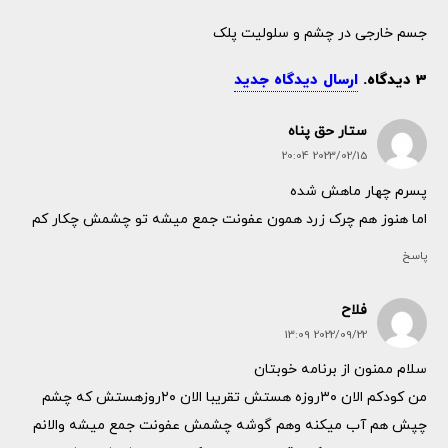
جسم خارجی در چشم و سلولیت پلک
3
دیدگاه
.
ارسال دیدگاه جدید
ستار حق پناه
2023/02/15 20:04
پسرم چهار ماهش شده
اما هنوز هم چرک زرد همون عفونت جمع میشه تو چشمش چکار کم
پاسخ
فلاح
2022/09/22 13:09
سلام ممنون از برنامه خوبتان
من کودکم الان ۳۰روزه هستش تقریبا الان ۲۰روزهستش که چشم
چپش هم آب میکنه وهم گوشه چشمش عفونت جمع میشه والانم