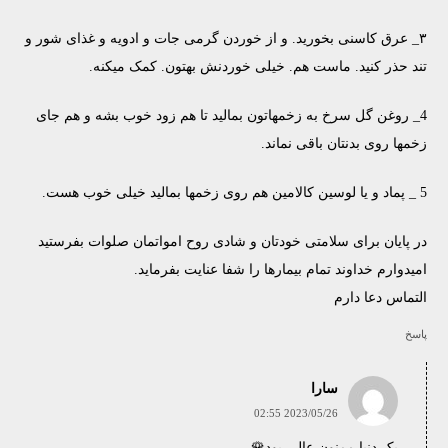
۳_ عرق کاسنی بخورید. و از خوردن گرمی جات و ادویه و غذای شور و
تند حذر کنید. ماست هم. خیلی خوردنش بهتون. کمک میکنه.
4_ روغن گل سرخ به زخمهاتون بمالید تا هم زود خوب بشه و هم جای
زخمها روی بدنتان باقی نماند.
5 _ پماد و یا لوسین کالامین هم روی زخمها بمالید خیلی خوب هست.
در پایان برای سلامتی خودتان و شادی روح امواتمان صلوات بفرستید
امیدوارم خداوند تمام بیمارها را شفا عنایت بفرماید.
التماس دعا دارم
پاسخ
سارا
2023/05/26 02:55
یک دنیا ممنون عالی بود🌹