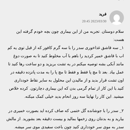
فرید
2023/03/30 20:45
سلام دوستان. تجربه من از این بیماری چون بچه خودم گرفته این
هست:
۱_ سه قاشق غذاخوری سدر را با سه گرم کافور که از قبل توی یه کم
اب با قاشق خمیر کردید را باهم با آب مخلوط کنید تا به صورت دوغ
مانند آبکی بشه توصیه میکنم در یه تشت بریزید و دو ساعت رها کنید تا
عمل بیاد. بعد تا مچ پا فقط و فقط تا مچ پا را به مدت پانزده دقیقه در
اون تشت قرار بدید و از مالیدن این محلول به سایر نقاط خودداری
کنید.با این کار از تمام گرمی بدن که این بیماری دچارتون. کرده خلاص
میشید. این کار را نهایتا سه روز انحام بدید خیلی کمک میکنه.
۲_ سدر را با جوشانده گل ختمی که صاف کرده اید بصورت خمیری در
بیارید و به بدنتان روی زخمها بمالید و بیست دقیقه بعد بشورید. از مالش
سدر به موی سر خودداری کنید چون باعث سفیدی موی سر میشه.