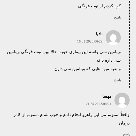
کپ کردم از توت فرنگی
پاسخ
نادیا
2023/06/29 16:01
ویتامین سی واسه این بیماری خوبه. حالا ببین توت فرنگی ویتامین
سی داره یا نه
و بقیه میوه هایی که ویتامین سی دارن
پاسخ
مهسا
2023/04/24 21:25
واقعاً ممنونم من این راهرو انجام دادم و خوب شدم ممنونم از کادر
درمان
پاسخ