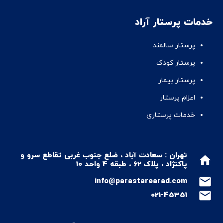
خدمات پرستار آراد
پرستار سالمند
پرستار کودک
پرستار بیمار
اعزام پرستار
خدمات پرستاری
تهران : سعادت آباد ، ضلع جنوب غربی تقاطع سرو و
home
پاکنژاد ، پلاک 62 ، طبقه 4 واحد 10
mail
info@parastarearad.com
mail
021-45351