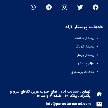
خدمات پرستار آراد
پرستار سالمند
پرستار کودک
پرستار بیمار
اعزام پرستار
خدمات پرستاری
تهران : سعادت آباد ، ضلع جنوب غربی تقاطع سرو و
home
پاکنژاد ، پلاک 62 ، طبقه 4 واحد 10
mail
info@parastarearad.com