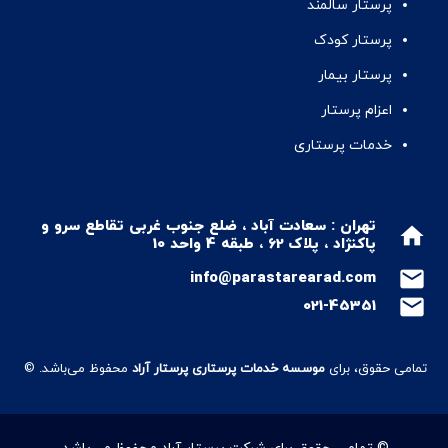
پرستار سالمند
پرستار کودک
پرستار بیمار
اعزام پرستار
خدمات پرستاری
تهران : سعادت آباد ، ضلع جنوب غربی تقاطع سرو و
home
پاکنژاد ، پلاک 62 ، طبقه 4 واحد 10
mail
info@parastarearad.com
mail
021-45351
تمامی حقوق، برای
موسسه خدمات پرستاری پرستار آراد
محفوظ می‌باشد.
©