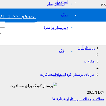
استخدام
پرستار بیمار
بلاگ
21-45351
phone
پرستار در منزل
تماس با ما
پرستار آراد
بلاگ
مقالات
مزایای پرستار کودک برای مسافرت
استخدام
2022/11/07
درباره ما
مقالات
,
مقالات پرستاران